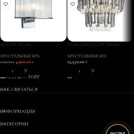
12003/1W Chrome
Escada 526/8 E14*40W Chrome
ХРУСТАЛЬНЫЕ БРА
ХРУСТАЛЬНЫЕ БРА
13,550.00
4,900.00
9,620.00
₽
₽
₽
В КОРЗИНУ
В КОРЗИНУ
ЛЮСТРЫ — ТОРГ
КАК СВЯЗАТЬСЯ
ИНФОРМАЦИЯ
КАТЕГОРИИ
БЫСТРАЯ