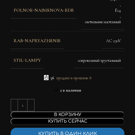
,
POLNOE-NAIMENOVA-EDB
E14
,
светильник настенный
RAB-NAPRYAZHENIE
AC 230V
STIL-LAMPY
современный хрустальный
56
продано в прошлом 8
2 в наличии
В КОРЗИНУ
КУПИТЬ СЕЙЧАС
КУПИТЬ В ОДИН КЛИК