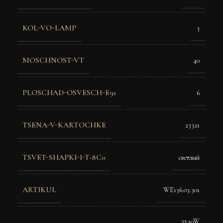
KOL-VO-LAMP
3
MOSCHNOST-VT
40
PLOSCHAD-OSVESCH-E91
6
TSENA-V-KARTOCHKE
23321
TSVET-SHAPKI-I-T-8C0
светлый
ARTIKUL
WE136.03.301
3x40W