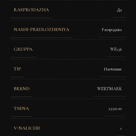
RASPRODAZHA
Да
NASHI-PREDLOZHENIYA
Распродажа
GRUPPA
WE136
TIP
Настенные
BREND
WERTMARK
TSENA
23321.00
V-NALICHII
1