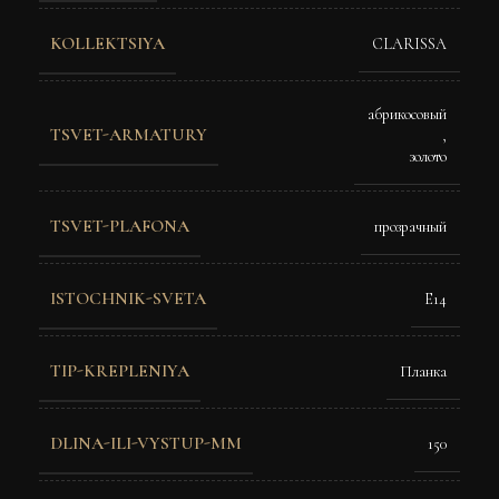
KOLLEKTSIYA
CLARISSA
абрикосовый
TSVET-ARMATURY
,
золото
TSVET-PLAFONA
прозрачный
ISTOCHNIK-SVETA
E14
TIP-KREPLENIYA
Планка
DLINA-ILI-VYSTUP-MM
150