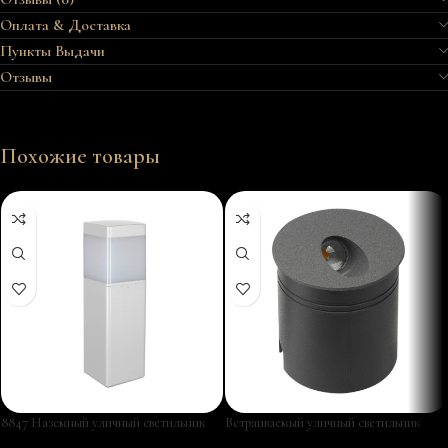
Оплата & Доставка
Пункты Выдачи
Отзывы
Похожие товары
8847 Наземный уличный светильник
Встраиваемый уличный светильник
CHICAGO
ASPEN 7021