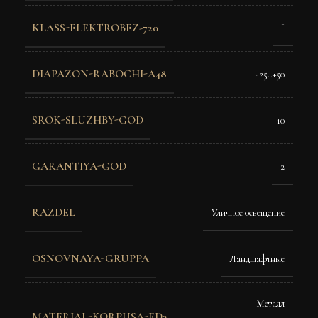
KLASS-ELEKTROBEZ-720
I
DIAPAZON-RABOCHI-A48
-25..+50
SROK-SLUZHBY-GOD
10
GARANTIYA-GOD
2
RAZDEL
Уличное освещение
OSNOVNAYA-GRUPPA
Ландшафтные
Металл
MATERIAL-KORPUSA-ED3
,