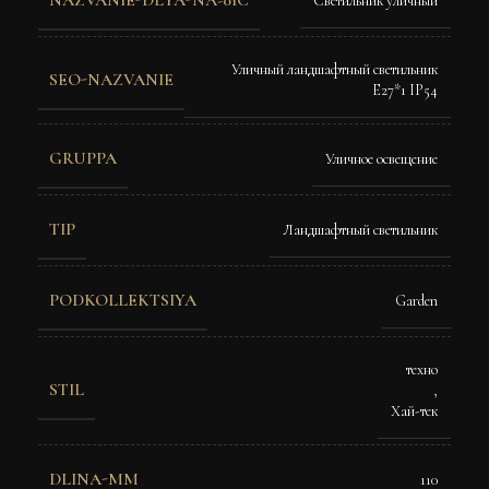
NAZVANIE-DLYA-NA-01C
Светильник уличный
Уличный ландшафтный светильник
SEO-NAZVANIE
E27*1 IP54
GRUPPA
Уличное освещение
TIP
Ландшафтный светильник
PODKOLLEKTSIYA
Garden
техно
STIL
,
Хай-тек
DLINA-MM
110