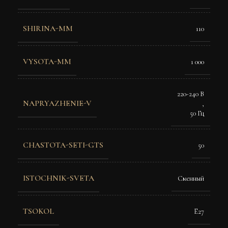
SHIRINA-MM
110
VYSOTA-MM
1 000
220-240 В
NAPRYAZHENIE-V
,
50 Гц
CHASTOTA-SETI-GTS
50
ISTOCHNIK-SVETA
Сменный
TSOKOL
E27