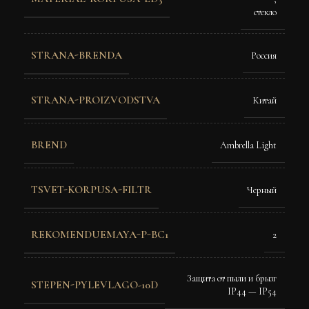
стекло
STRANA-BRENDA
Россия
STRANA-PROIZVODSTVA
Китай
BREND
Ambrella Light
TSVET-KORPUSA-FILTR
Черный
REKOMENDUEMAYA-P-BC1
2
Защита от пыли и брызг
STEPEN-PYLEVLAGO-10D
IP44 — IP54