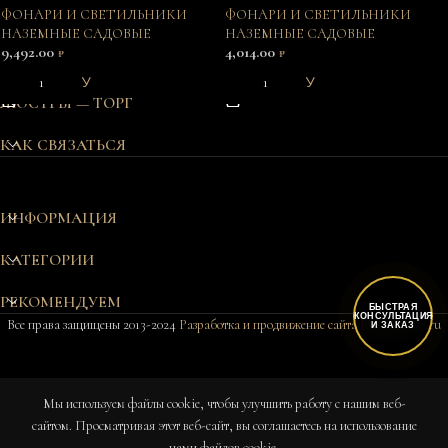
ФОНАРИ И СВЕТИЛЬНИКИ
ФОНАРИ И СВЕТИЛЬНИКИ
НАЗЕМНЫЕ САДОВЫЕ
НАЗЕМНЫЕ САДОВЫЕ
9,492.00
4,014.00
₽
₽
В КОРЗИНУ
В КОРЗИНУ
ЛЮСТРЫ — ТОРГ
КАК СВЯЗАТЬСЯ
ИНФОРМАЦИЯ
КАТЕГОРИИ
РЕКОМЕНДУЕМ
БЫСТРАЯ
КОНСУЛЬТАЦИЯ
Все права защищены 2013-2024
Разработка и продвижение сайта Bukovkin-it.ru
И ЗАКАЗ
ST2425
Мы используем файлы cookie, чтобы улучшить работу с нашим веб-
BK/CL
черный/
сайтом. Просматривая этот веб-сайт, вы соглашаетесь на использование
КУ
2 в
0
прозрачный
6,850.00
₽
нами файлов cookie.