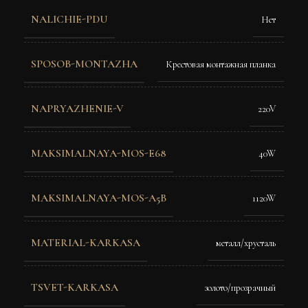
NALICHIE-PDU
Нет
SPOSOB-MONTAZHA
Крестовая монтажная планка
NAPRYAZHENIE-V
220V
MAKSIMALNAYA-MOS-E68
40W
MAKSIMALNAYA-MOS-A5B
1120W
MATERIAL-KARKASA
металл/хрусталь
TSVET-KARKASA
золото/прозрачный