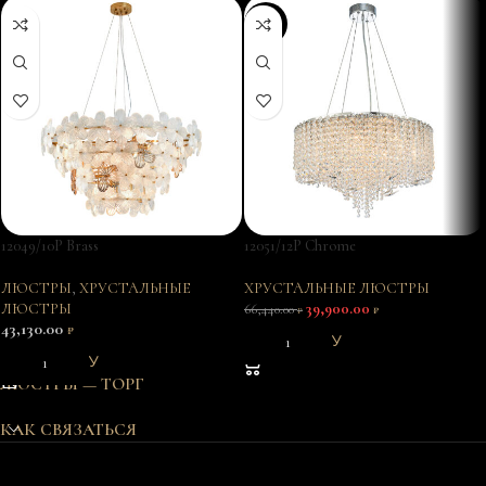
-40%
12049/10P Brass
12051/12P Chrome
ЛЮСТРЫ
,
ХРУСТАЛЬНЫЕ
ХРУСТАЛЬНЫЕ ЛЮСТРЫ
ЛЮСТРЫ
39,900.00
66,440.00
₽
₽
43,130.00
₽
В КОРЗИНУ
В КОРЗИНУ
ЛЮСТРЫ — ТОРГ
КАК СВЯЗАТЬСЯ