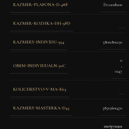
RAZMER-PLAFONA-D-48F
D1:120xh100
RAZMER-ROZHKA-DH-9FD
RAZMERY-INDIVIDU-954
580x180x230
0
OBEM-INDIVIDUALN-50C
,
0247
KOLICHESTVO-V-MA-E63
RAZMERY-MASTERKA-D43
585х360х470
инструкция