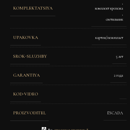
,
KOMPLEKTATSIYA
комплект крепежа
,
светильник
UPAKOVKA
картон/пенопласт
SROK-SLUZHBY
5 лет
GARANTIYA
2 года
KOD-VIDEO
PROIZVODITEL
ESCADA
80
продано в прошлом 8