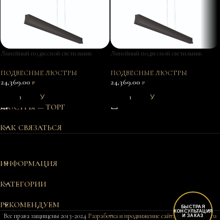
Линейный подвесной светильник
Линейный подвесной светильник
HANOK 7544
HANOK 7545
ПОДВЕСНЫЕ ЛЮСТРЫ
ПОДВЕСНЫЕ ЛЮСТРЫ
24,369.00
24,369.00
₽
₽
В КОРЗИНУ
В КОРЗИНУ
ЛЮСТРЫ — ТОРГ
КАК СВЯЗАТЬСЯ
ИНФОРМАЦИЯ
КАТЕГОРИИ
РЕКОМЕНДУЕМ
БЫСТРАЯ
КОНСУЛЬТАЦИЯ
Все права защищены 2013-2024
Разработка и продвижение сайта Bukovkin-it.ru
И ЗАКАЗ