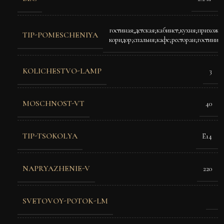
гостиная;детская;кабинет;кухня;прихожа
TIP-POMESCHENIYA
коридор;спальня;кафе;ресторан;гостиниц
KOLICHESTVO-LAMP
3
MOSCHNOST-VT
40
TIP-TSOKOLYA
E14
NAPRYAZHENIE-V
220
SVETOVOY-POTOK-LM