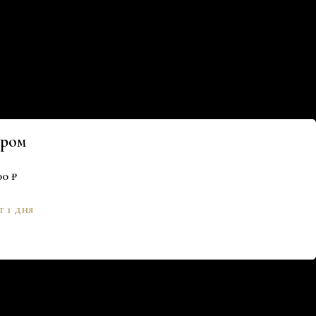
ером
00 ₽
т 1 дня