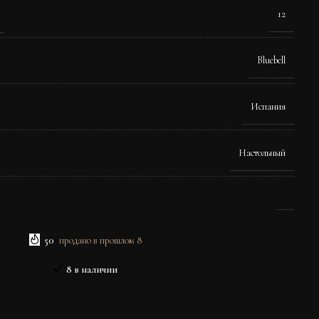
12
Bluebell
Испания
Настольный
50
продано в прошлом 8
8 в наличии