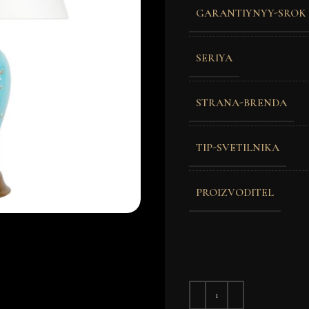
GARANTIYNYY-SROK
SERIYA
STRANA-BRENDA
TIP-SVETILNIKA
PROIZVODITEL