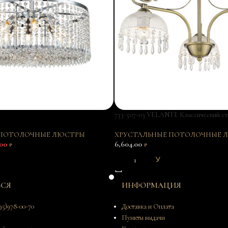
733-507-03 VELANTE Классический ст
потолочный, E27, 3x60W
 ПОТОЛОЧНЫЕ ЛЮСТРЫ
ХРУСТАЛЬНЫЕ ПОТОЛОЧНЫЕ 
.00
6,604.00
₽
₽
В КОРЗИНУ
ЬСЯ
ИНФОРМАЦИЯ
95)978-00-70
Доставка и Оплата
Пункты выдачи