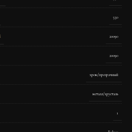
550
E
20090
20090
хром/прозрачный
металл/хрусталь
1