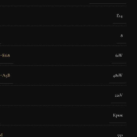
E14
8
-E68
60W
-A5B
480W
220V
Крюк
M
550