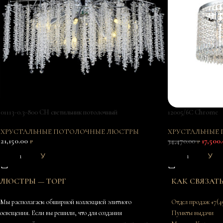
01113-0.3-800 CH светильник потолочный
12005/6С Chrome
ХРУСТАЛЬНЫЕ ПОТОЛОЧНЫЕ ЛЮСТРЫ
ХРУСТАЛЬНЫЕ
21,150.00
34,470.00
17,500
₽
₽
В КОРЗИНУ
В КОРЗИНУ
ЛЮСТРЫ — ТОРГ
КАК СВЯЗАТ
Мы располагаем обширной коллекцией элитного
Отдел продаж
+7(4
освещения. Если вы решили, что для создания
Пункты выдачи