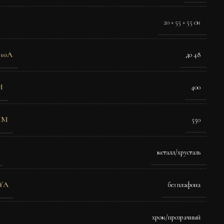
20 × 55 × 55 см
10A
до 48
M
400
MM
550
металл/хрусталь
YA
без плафона
хром/прозрачный