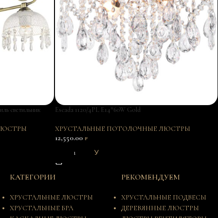
иль светильник
Escada 1120/4PL E14*60W Gold
ХРУСТАЛЬНЫЕ ПОТОЛОЧНЫЕ ЛЮСТРЫ
ЛЮСТРЫ
12,550.00
₽
В КОРЗИНУ
КАТЕГОРИИ
РЕКОМЕНДУЕМ
ХРУСТАЛЬНЫЕ ЛЮСТРЫ
ХРУСТАЛЬНЫЕ ПОДВЕСЫ
ХРУСТАЛЬНЫЕ БРА
ДЕРЕВЯННЫЕ ЛЮСТРЫ