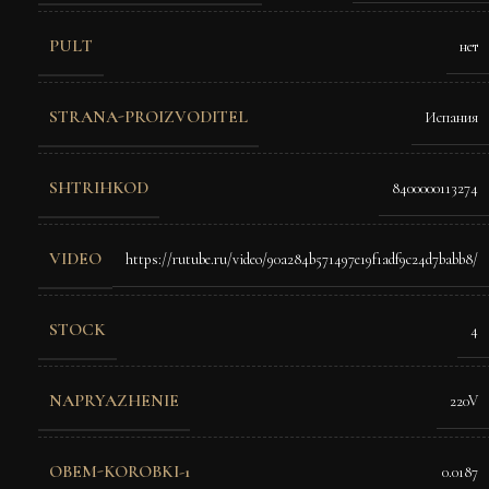
PULT
нет
STRANA-PROIZVODITEL
Испания
SHTRIHKOD
8400000113274
VIDEO
https://rutube.ru/video/90a284b571497e19f1adf9c24d7babb8/
STOCK
4
NAPRYAZHENIE
220V
OBEM-KOROBKI-1
0.0187