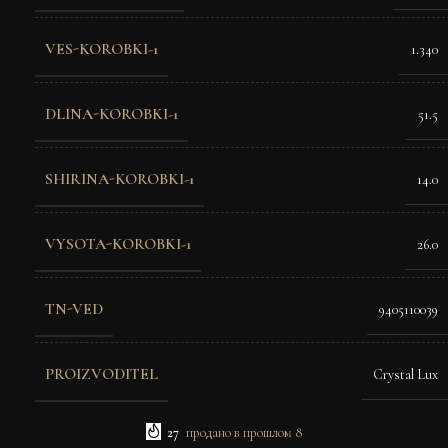
VES-KOROBKI-1
1.340
DLINA-KOROBKI-1
51.5
SHIRINA-KOROBKI-1
14.0
VYSOTA-KOROBKI-1
26.0
TN-VED
9405110039
PROIZVODITEL
Crystal Lux
27
продано в прошлом 8