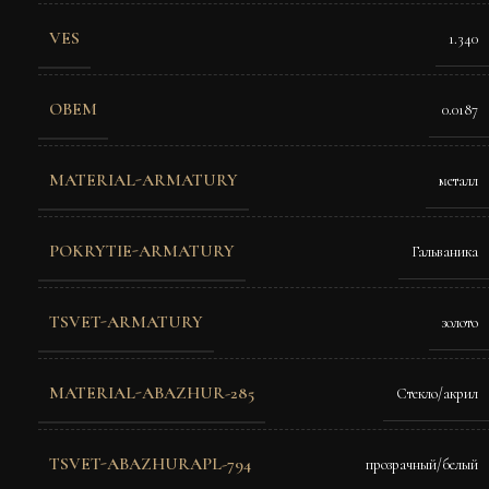
VES
1.340
OBEM
0.0187
MATERIAL-ARMATURY
металл
POKRYTIE-ARMATURY
Гальваника
TSVET-ARMATURY
золото
MATERIAL-ABAZHUR-285
Стекло/акрил
TSVET-ABAZHURAPL-794
прозрачный/белый