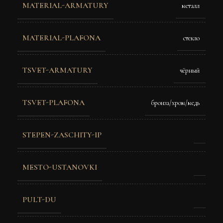
MATERIAL-ARMATURY
металл
MATERIAL-PLAFONA
стекло
TSVET-ARMATURY
чёрный
TSVET-PLAFONA
бронза/хром/медь
STEPEN-ZASCHITY-IP
MESTO-USTANOVKI
PULT-DU