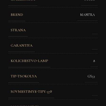
BREND
MANTRA
STRANA
GARANTIYA
KOLICHESTVO-LAMP
8
TIP-TSOKOLYA
GX53
SOVMESTIMYE-TIPY-37F