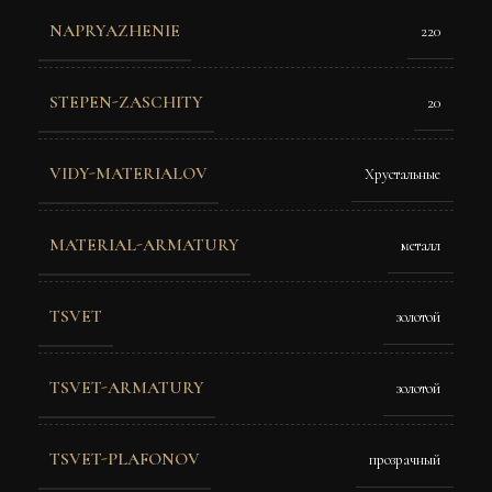
NAPRYAZHENIE
220
STEPEN-ZASCHITY
20
VIDY-MATERIALOV
Хрустальные
MATERIAL-ARMATURY
металл
TSVET
золотой
TSVET-ARMATURY
золотой
TSVET-PLAFONOV
прозрачный