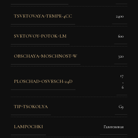
TSVETOVAYA-TEMPE-4CC
2400
SVETOVOY-POTOK-LM
600
OBSCHAYA-MOSCHNOST-W
320
17
PLOSCHAD-OSVESCH-24D
,
6
TIP-TSOKOLYA
G9
LAMPOCHKI
Галогеновая