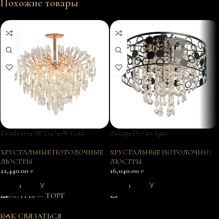
Похожие товары
Escada 2104/8P E14*40W Gold
Люстра De City Бриз
ХРУСТАЛЬНЫЕ ПОТОЛОЧНЫЕ
ХРУСТАЛЬНЫЕ ПОТОЛОЧНЫЕ
ЛЮСТРЫ
ЛЮСТРЫ
21,440.00
16,040.00
₽
₽
В КОРЗИНУ
В КОРЗИНУ
ЛЮСТРЫ — ТОРГ
КАК СВЯЗАТЬСЯ