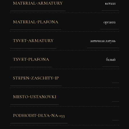
MATERIAL-ARMATURY
металл
MATERIAL-PLAFONA
органза
TSVET-ARMATURY
античная латунь
TSVET-PLAFONA
белый
STEPEN-ZASCHITY-IP
MESTO-USTANOVKI
PODHODIT-DLYA-NA-133