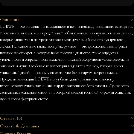
Описание
LOEWE — это воплощение изысканного и по-настоящему роскошного освещения.
Впечатляющая коллекция представляет собой комплекс изогнутых ломаных линий,
которые сливаются в центре за уникальными деталями большого пузырчатого
стекла. Использование таких изогнутых рукавов — это художественные штрихи
полированного хрома, которые варьируются в диаметре, тонко определяя
утонченность и современность коллекции. Полный ассортимент также доступен в
античной латуни. Особенно из коллекции выделяется торшер, который имеет
уникальный дизайн, поскольку он элегантно балансирует на трех ножках.
Предметы коллекции LOEWE могут быть адаптированы как к чистому
классическому стилю, так и к авангарду в качестве особого акцента. Лучше всего
светильники коллекции сияют в просторной светлой гостиной, отражая солнечные
лучи в своем фигурном стекле.
Отзывы (0)
Оплата & Доставка
Пункты Выдачи