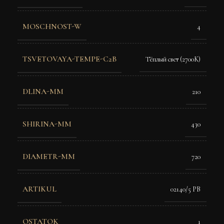
MOSCHNOST-W
4
TSVETOVAYA-TEMPE-C2B
Тёплый свет (2700K)
DLINA-MM
210
SHIRINA-MM
430
DIAMETR-MM
720
ARTIKUL
02140/5 PB
OSTATOK
1