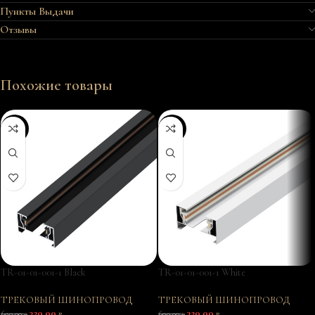
Пункты Выдачи
Отзывы
Похожие товары
-54%
-54%
TR-01-01-001-1 Black
TR-01-01-001-1 White
ТРЕКОВЫЙ ШИНОПРОВОД
ТРЕКОВЫЙ ШИНОПРОВОД
320.00
320.00
690.00
690.00
₽
₽
₽
₽