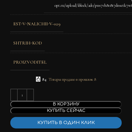
opt.ru/upload/iblock/ad0/pns7vh808t7dnsetlc7w
EST-V-NALICHII-V-029
SHTRIH-KOD
PROIZVODITEL
84
Товары продано в прошлом 8
В КОРЗИНУ
КУПИТЬ СЕЙЧАС
КУПИТЬ В ОДИН КЛИК