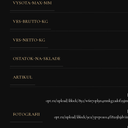
VYSOTA-MAX-MM
VES-BRUTTO-KG
VES-NETTO-KG
OSTATOK-NA-SKLADE
ARTIKUL
opt.ru/upload/iblock/892/w6n70pl9n4mnkg2ad0f29jm
FOTOGRAFII
opt.ru/upload/iblock/9ea/ypvp0a014fl82ojlxjdvii