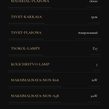
MATERIAL-PLAFONA
стекло
TSVET-KARKASA
хром
TSVET-PLAFONA
тонированный
TSOKOL-LAMPY
E27
KOLICHESTVO-LAMP
5
MAKSIMALNAYA-MOS-E68
60W
MAKSIMALNAYA-MOS-A5B
300W