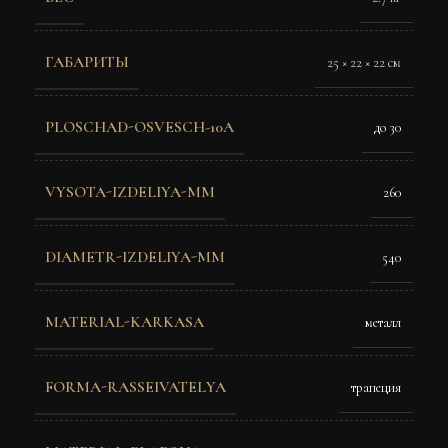
ГАБАРИТЫ
25 × 22 × 22 см
PLOSCHAD-OSVESCH-10A
до 30
VYSOTA-IZDELIYA-MM
260
DIAMETR-IZDELIYA-MM
540
MATERIAL-KARKASA
металл
FORMA-RASSEIVATELYA
трапеция