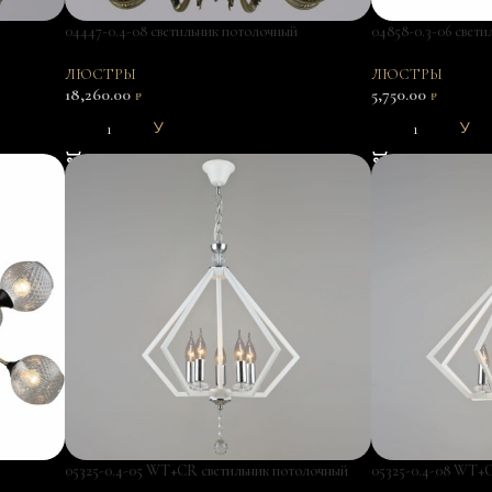
04447-0.4-08 светильник потолочный
04858-0.3-06 свет
ЛЮСТРЫ
ЛЮСТРЫ
18,260.00
5,750.00
₽
₽
В КОРЗИНУ
В КОРЗИНУ
05325-0.4-05 WT+CR светильник потолочный
05325-0.4-08 WT+