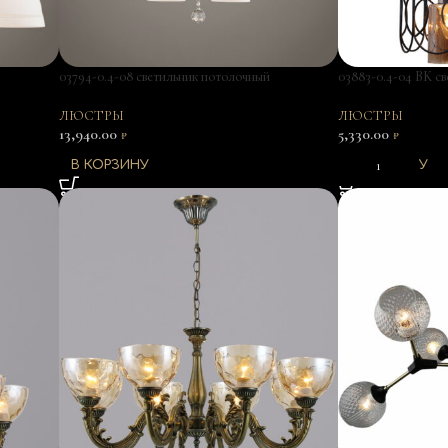
03794-0.4-08 светильник потолочный
03883-0.4-04 BK с
ЛЮСТРЫ
ЛЮСТРЫ
13,940.00
5,330.00
₽
₽
В КОРЗИНУ
В КОРЗИНУ