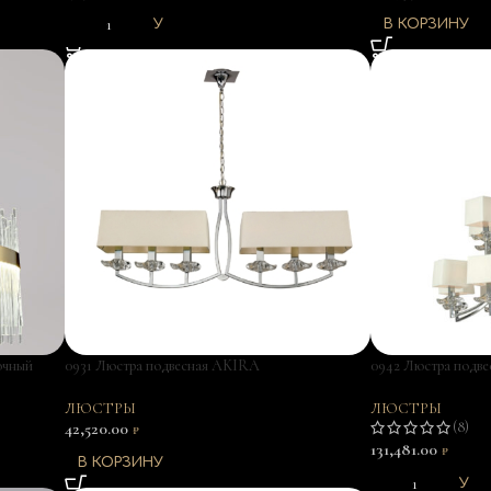
В КОРЗИНУ
В КОРЗИНУ
очный
0931 Люстра подвесная AKIRA
0942 Люстра подв
ЛЮСТРЫ
ЛЮСТРЫ
42,520.00
(8)
₽
131,481.00
₽
В КОРЗИНУ
В КОРЗИНУ