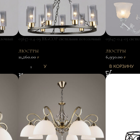
олочный
03637-0.4-09 BK+COP светильник потолочный
03647-0.4-03 свет
ЛЮСТРЫ
ЛЮСТРЫ
11,260.00
6,930.00
₽
₽
В КОРЗИНУ
В КОРЗИНУ