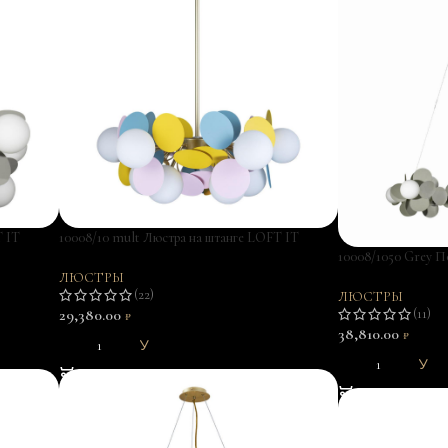
T IT
10008/10 mult Люстра на штанге LOFT IT
Matisse
10008/1050 Grey П
Matisse
ЛЮСТРЫ
(22)
ЛЮСТРЫ
29,380.00
(11)
₽
38,810.00
₽
В КОРЗИНУ
В КОРЗИНУ