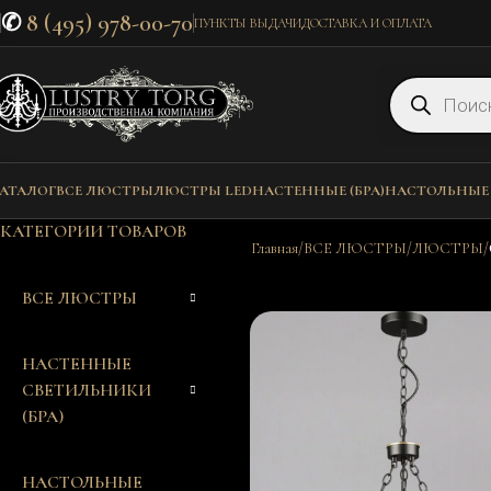
✆
8 (495) 978-00-70
ПУНКТЫ ВЫДАЧИ
ДОСТАВКА И ОПЛАТА
АТАЛОГ
ВСЕ ЛЮСТРЫ
ЛЮСТРЫ LED
НАСТЕННЫЕ (БРА)
НАСТОЛЬНЫЕ
КАТЕГОРИИ ТОВАРОВ
Главная
ВСЕ ЛЮСТРЫ
ЛЮСТРЫ
ВСЕ ЛЮСТРЫ
НАСТЕННЫЕ
СВЕТИЛЬНИКИ
(БРА)
НАСТОЛЬНЫЕ