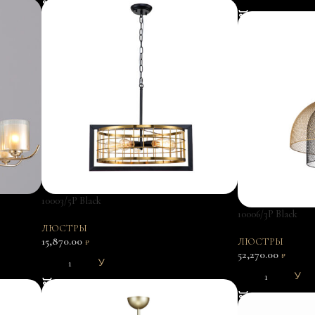
10003/5P Black
10006/3P Black
ЛЮСТРЫ
15,870.00
ЛЮСТРЫ
₽
52,270.00
₽
В КОРЗИНУ
В КОРЗИНУ