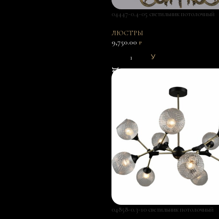
04447-0.4-05 светильник потолочный
ЛЮСТРЫ
9,750.00
₽
В КОРЗИНУ
04858-0.3-10 светильник потолочный