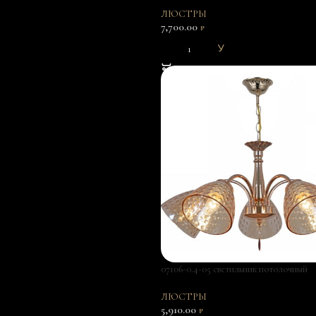
ЛЮСТРЫ
7,700.00
₽
В КОРЗИНУ
07106-0.4-05 светильник потолочный
ЛЮСТРЫ
5,910.00
₽