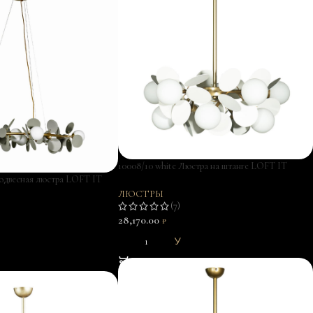
10008/10 white Люстра на штанге LOFT IT
одвесная люстра LOFT IT
Matisse
ЛЮСТРЫ
(7)
28,170.00
₽
В КОРЗИНУ