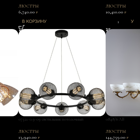
ЛЮСТРЫ
ЛЮСТРЫ
6,740.00
10,410.00
₽
₽
В КОРЗИНУ
В КОРЗИНУ
07321-0.9-09 светильник потолочный
0848/6 AB
ЛЮСТРЫ
ЛЮСТРЫ
13,940.00
144,759.00
₽
₽