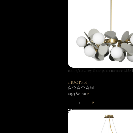
10008/10 Grey Люстра на штанге LOF
Matisse
ЛЮСТРЫ
(9)
29,380.00
₽
В КОРЗИНУ