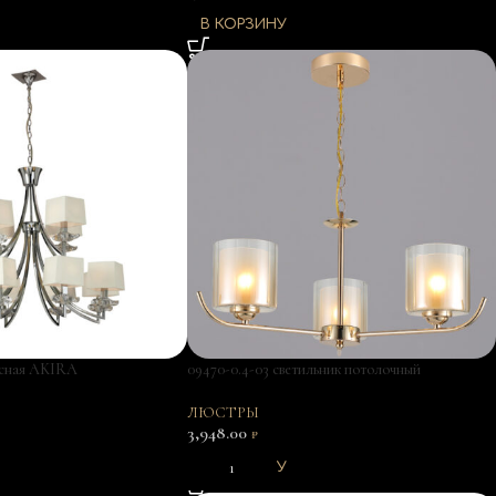
В КОРЗИНУ
есная AKIRA
09470-0.4-03 светильник потолочный
ЛЮСТРЫ
3,948.00
₽
В КОРЗИНУ