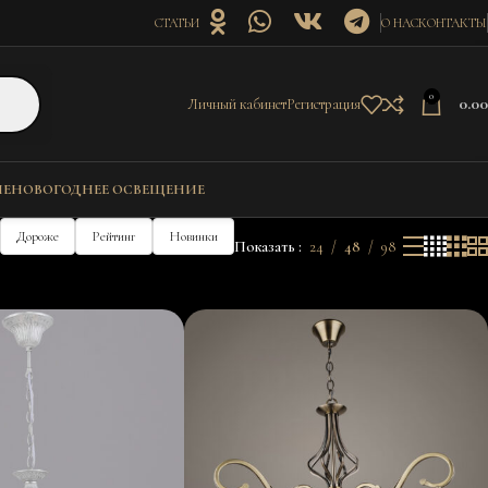
СТАТЬИ
О НАС
КОНТАКТЫ
0
0.0
Личный кабинет
Регистрация
ИЕ
НОВОГОДНЕЕ ОСВЕЩЕНИЕ
Дороже
Рейтинг
Новинки
Показать
24
48
98