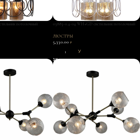
ветильник потолочный
03883-0.4-04 WH+GD светильник потолочный
ЛЮСТРЫ
5,330.00
₽
В КОРЗИНУ