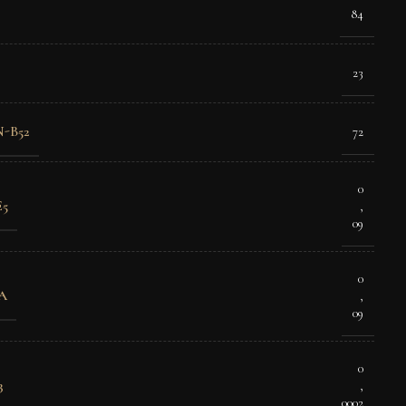
84
23
-B52
72
0
E5
,
09
0
A
,
09
0
3
,
0002