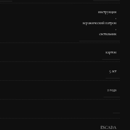
инструкция
,
керамический патрон
,
светильник
картон
5 лет
2 года
ESCADA