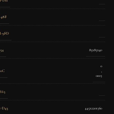
-D11
48F
-9FD
54
85x85x40
0
50C
,
0003
E63
-D43
445х220х360