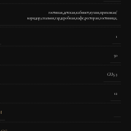
гостиная;детская;кабинет;кухня;прихожая/
коридор;спальня;гардеробная;кафе;ресторан;гостиница;
1
50
GU5.3
12
M