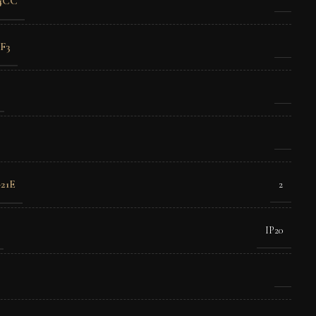
4CC
F3
21E
2
IP20