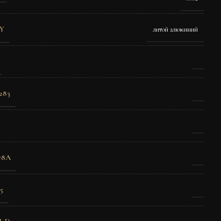
Y
литой алюминий
283
78A
5