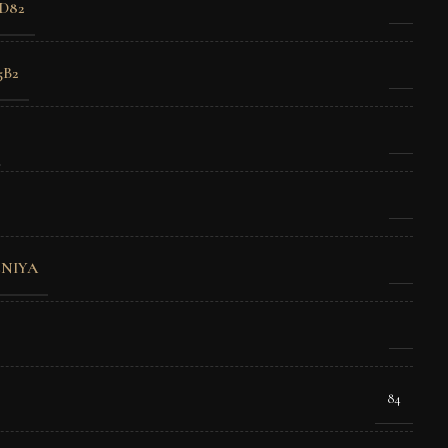
D82
5B2
NIYA
84