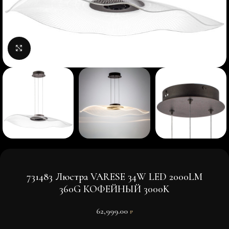
Нажмите, чтобы увеличить изображение
731483 Люстра VARESE 34W LED 2000LM
360G КОФЕЙНЫЙ 3000K
62,999.00
₽