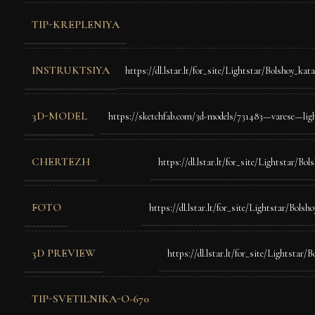
TIP-KREPLENIYA
INSTRUKTSIYA
https://dl.lstar.lt/for_site/Lightstar/Bolshoy_ka
3D-MODEL
https://sketchfab.com/3d-models/731483—varese—ligh
CHERTEZH
https://dl.lstar.lt/for_site/Lightstar/Bo
FOTO
https://dl.lstar.lt/for_site/Lightstar/Bols
3D PREVIEW
https://dl.lstar.lt/for_site/Lightstar
TIP-SVETILNIKA-O-670