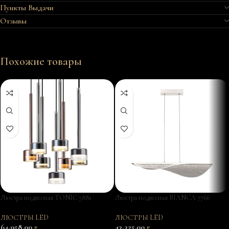
Пункты Выдачи
Отзывы
Похожие товары
Люстра подвеcная TONIC 7881
Люстра подвесная BIANCA 7766
ЛЮСТРЫ LED
ЛЮСТРЫ LED
64,958.00
43,325.00
₽
₽