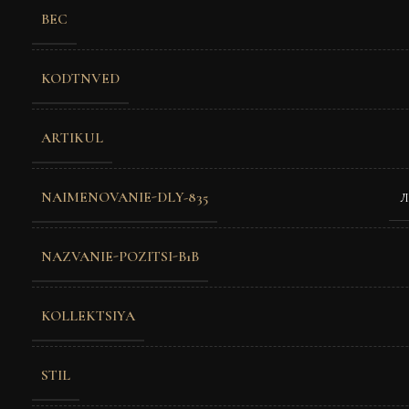
ВЕС
KODTNVED
ARTIKUL
NAIMENOVANIE-DLY-835
Л
NAZVANIE-POZITSI-B1B
KOLLEKTSIYA
STIL