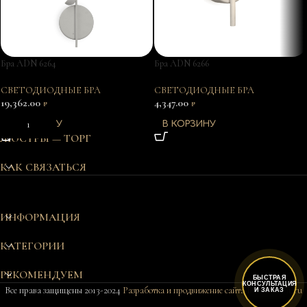
Бра ADN 6264
Бра ADN 6266
СВЕТОДИОДНЫЕ БРА
СВЕТОДИОДНЫЕ БРА
19,362.00
4,347.00
₽
₽
В КОРЗИНУ
В КОРЗИНУ
ЛЮСТРЫ — ТОРГ
КАК СВЯЗАТЬСЯ
ИНФОРМАЦИЯ
КАТЕГОРИИ
РЕКОМЕНДУЕМ
БЫСТРАЯ
КОНСУЛЬТАЦИЯ
Все права защищены 2013-2024
Разработка и продвижение сайта Bukovkin-it.ru
И ЗАКАЗ