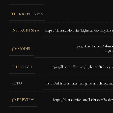
TIP-KREPLENIYA
INSTRUKTSIYA
https://dl.lstar.lt/for_site/Lightstar/Bolshoy_k
https://sketchfab.com/3d-mo
3D-MODEL
0a438c
CHERTEZH
https://dl.lstar.lt/for_site/Lightstar/Bolsho
FOTO
https://dl.lstar.lt/for_site/Lightstar/Bolshoy_
3D PREVIEW
https://dl.lstar.lt/for_site/Lightstar/Bols