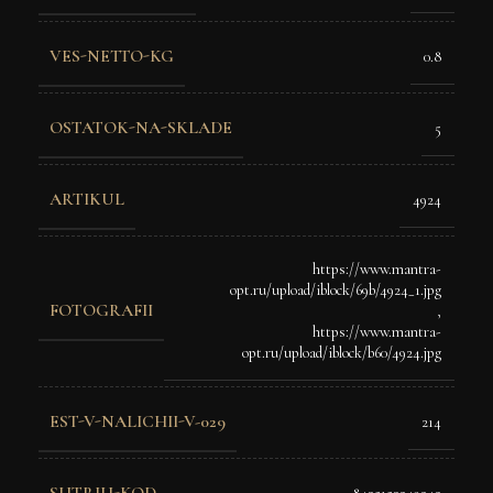
VES-NETTO-KG
0.8
OSTATOK-NA-SKLADE
5
ARTIKUL
4924
https://www.mantra-
opt.ru/upload/iblock/69b/4924_1.jpg
FOTOGRAFII
,
https://www.mantra-
opt.ru/upload/iblock/b60/4924.jpg
EST-V-NALICHII-V-029
214