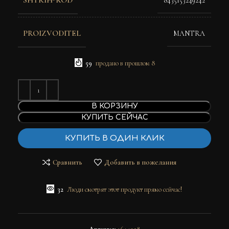
SHTRIH-KOD
8435153249242
PROIZVODITEL
MANTRA
59
продано в прошлом 8
В КОРЗИНУ
КУПИТЬ СЕЙЧАС
КУПИТЬ В ОДИН КЛИК
Сравнить
Добавить в пожелания
32
Люди смотрят этот продукт прямо сейчас!