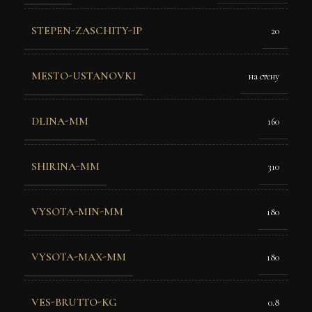
STEPEN-ZASCHITY-IP
20
MESTO-USTANOVKI
на стену
DLINA-MM
160
SHIRINA-MM
310
VYSOTA-MIN-MM
180
VYSOTA-MAX-MM
180
VES-BRUTTO-KG
0.8