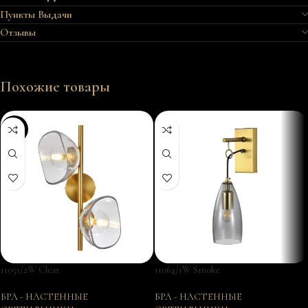
Пункты Выдачи
Отзывы
Похожие товары
-52%
11051/2W Clear
11064/1W Smoke
БРА - НАСТЕННЫЕ
БРА - НАСТЕННЫЕ