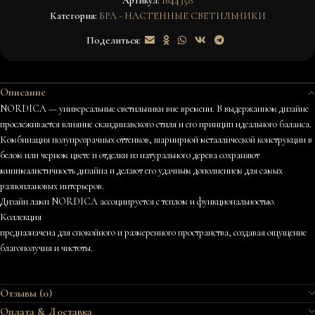
Артикул:
1644358
Категория:
БРА - НАСТЕННЫЕ СВЕТИЛЬНИКИ
Поделиться:
Описание
NORDICA — универсальные светильники вне времени. В выдержанном дизайне
прослеживается влияние скандинавского стиля и его принцип идеального баланса.
Комбинация полупрозрачных оттенков, шарнирной металлической конструкции в
белом или черном цвете и отделки из натурального дерева сохраняют
минималистичность дизайна и делают его удачным дополнением для самых
разноплановых интерьеров.
Дизайн ламп NORDICA ассоциируется с теплом и функциональностью.
Коллекция
предназначена для спокойного и размеренного пространства, создавая ощущение
благополучия и чистоты.
Отзывы (0)
Оплата & Доставка