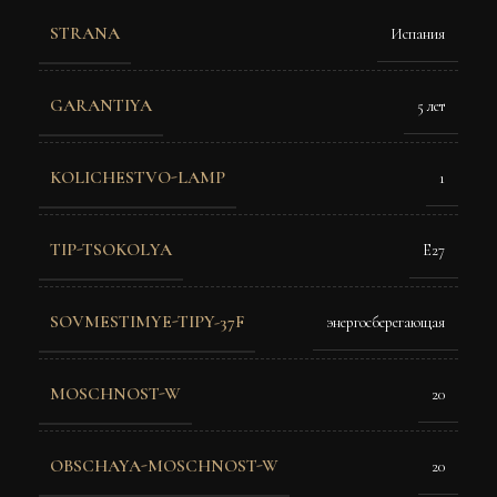
STRANA
Испания
GARANTIYA
5 лет
KOLICHESTVO-LAMP
1
TIP-TSOKOLYA
E27
SOVMESTIMYE-TIPY-37F
энергосберегающая
MOSCHNOST-W
20
OBSCHAYA-MOSCHNOST-W
20