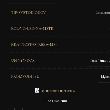
TIP-SVETODIODOV
Одноцвет
KOL-VO-LED-NA-METR
KRATNOST-OTREZA-MM
UMNYY-DOM
Tuya / Smart L
PROIZVODITEL
Lights
115
продано в прошлом 8
22 в наличии