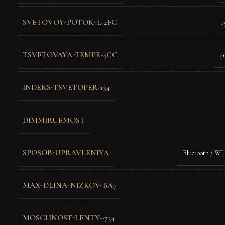
SVETOVOY-POTOK-L-2FC
1
TSVETOVAYA-TEMPE-4CC
4
INDEKS-TSVETOPER-134
DIMMIRUEMOST
SPOSOB-UPRAVLENIYA
Bluetooth / WI
MAX-DLINA-NIZKOV-BA7
MOSCHNOST-LENTY--754