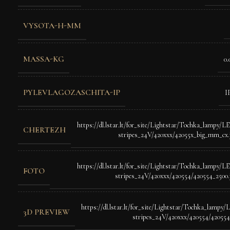
VYSOTA-H-MM
MASSA-KG
0.
PYLEVLAGOZASCHITA-IP
I
https://dl.lstar.lt/for_site/Lightstar/Tochka_lampy/L
CHERTEZH
stripes_24V/420xxx/42055x_big_mm_cx.
https://dl.lstar.lt/for_site/Lightstar/Tochka_lampy/L
FOTO
stripes_24V/420xxx/420554/420554_2500.
https://dl.lstar.lt/for_site/Lightstar/Tochka_lampy
3D PREVIEW
stripes_24V/420xxx/420554/420554