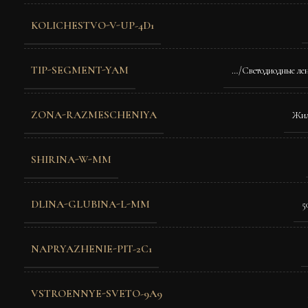
KOLICHESTVO-V-UP-4D1
TIP-SEGMENT-YAM
…/Светодиодные ле
ZONA-RAZMESCHENIYA
Жил
SHIRINA-W-MM
DLINA-GLUBINA-L-MM
5
NAPRYAZHENIE-PIT-2C1
VSTROENNYE-SVETO-9A9