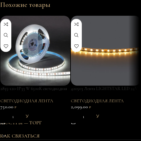
Похожие товары
2835-120-IP33 W 6500K светодиодная
420503 Лента LIGHTSTAR LED 24V
лента
12W 120leds/M 1600LM/M 3000K IP20
1шт = 5м
СВЕТОДИОДНАЯ ЛЕНТА
СВЕТОДИОДНАЯ ЛЕНТА
750.00
2,099.00
₽
₽
В КОРЗИНУ
В КОРЗИНУ
ЛЮСТРЫ — ТОРГ
КАК СВЯЗАТЬСЯ