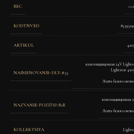
ВЕС
0.1
KODTNVED
8539519
ARTIKUL
420
влагозащищенная 24V Lights
Lightstar 420
NAIMENOVANIE-DLY-835
Лента белого свече
влагозащищенная 
NAZVANIE-POZITSI-B1B
Лента белого свече
KOLLEKTSIYA
Lights