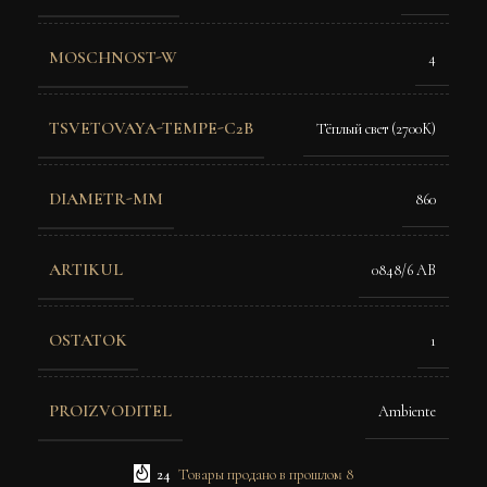
MOSCHNOST-W
4
TSVETOVAYA-TEMPE-C2B
Тёплый свет (2700K)
DIAMETR-MM
860
ARTIKUL
0848/6 AB
OSTATOK
1
PROIZVODITEL
Ambiente
24
Товары продано в прошлом 8