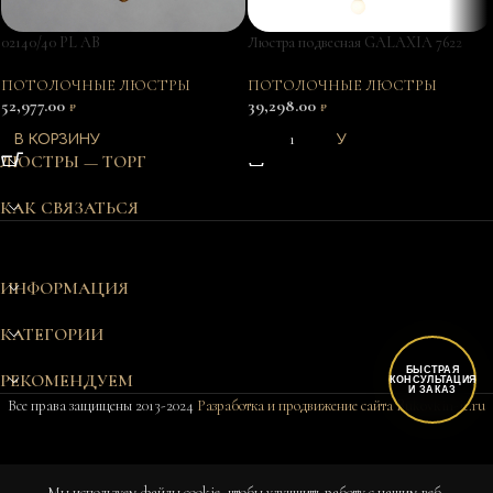
02140/40 PL AB
Люстра подвесная GALAXIA 7622
ПОТОЛОЧНЫЕ ЛЮСТРЫ
ПОТОЛОЧНЫЕ ЛЮСТРЫ
52,977.00
39,298.00
₽
₽
В КОРЗИНУ
В КОРЗИНУ
ЛЮСТРЫ — ТОРГ
КАК СВЯЗАТЬСЯ
ИНФОРМАЦИЯ
КАТЕГОРИИ
БЫСТРАЯ
РЕКОМЕНДУЕМ
КОНСУЛЬТАЦИЯ
И ЗАКАЗ
Все права защищены 2013-2024
Разработка и продвижение сайта Bukovkin-it.ru
Потолочный
Мы используем файлы cookie, чтобы улучшить работу с нашим веб-