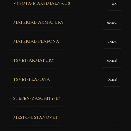
VYSOTA-MAKSIMALN-0C8
200
MATERIAL-ARMATURY
металл
MATERIAL-PLAFONA
стекло
TSVET-ARMATURY
чёрный
TSVET-PLAFONA
белый
STEPEN-ZASCHITY-IP
MESTO-USTANOVKI