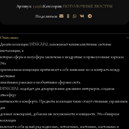
Артикул:
332562
Категория:
ПОТОЛОЧНЫЕ ЛЮСТРЫ
Поделиться:
Описание
Дизайн коллекции DESIGUAL напоминает минималистичные световые
инсталляции, в
которых сферы и полусферы заключены в квадратные и прямоугольные каркасы.
Эта
оригинальная концепция притягивает к себе внимание из-за контраста между
жесткими
линейными рамками и необъятными сферами света.
DESIGUAL подойдет для декорирования домашних интерьеров, создавая
атмосферу
интимности и комфорта. Предметы коллекции также станут стильным украшением
для
деловых помещений, добавляя им искушенности и изящности. Эта обширная
коллекция
включает в себя целый ряд подвесных, потолочных, настенных, настольных и