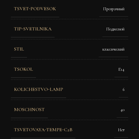
TSVET-PODVESOK
Прозрачный
TIP-SVETILNIKA
Подвесной
STIL
классический
TSOKOL
Е14
KOLICHESTVO-LAMP
6
MOSCHNOST
40
TSVETOVAYA-TEMPE-C2B
Нет