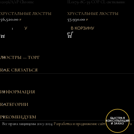
12056/A/1P Chrome
IL0179-8C-39 COP CL светильник
потолочный
ХРУСТАЛЬНЫЕ ЛЮСТРЫ
ХРУСТАЛЬНЫЕ ЛЮСТРЫ
56,520.00
57,930.00
₽
₽
В КОРЗИНУ
В КОРЗИНУ
ЛЮСТРЫ — ТОРГ
КАК СВЯЗАТЬСЯ
ИНФОРМАЦИЯ
КАТЕГОРИИ
РЕКОМЕНДУЕМ
БЫСТРАЯ
КОНСУЛЬТАЦИЯ
Все права защищены 2013-2024
Разработка и продвижение сайта Bukovkin-it.ru
И ЗАКАЗ