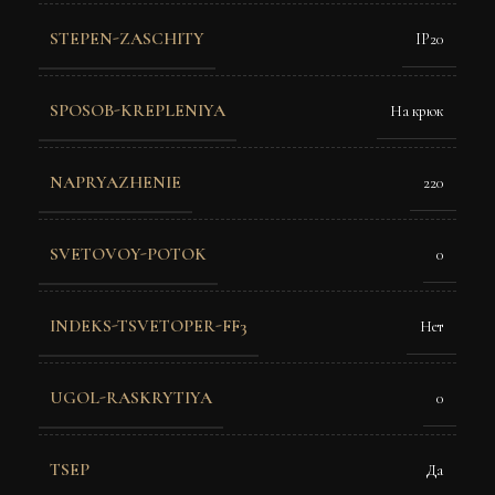
STEPEN-ZASCHITY
IP20
SPOSOB-KREPLENIYA
На крюк
NAPRYAZHENIE
220
SVETOVOY-POTOK
0
INDEKS-TSVETOPER-FF3
Нет
UGOL-RASKRYTIYA
0
TSEP
Да