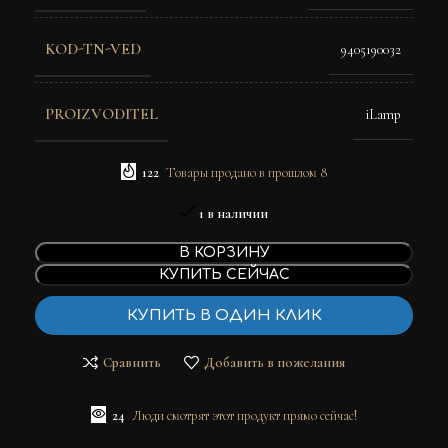
KOD-TN-VED
9405190032
PROIZVODITEL
iLamp
122
Товары продано в прошлом 8
1 в наличии
В КОРЗИНУ
КУПИТЬ СЕЙЧАС
КУПИТЬ В ОДИН КЛИК
Сравнить
Добавить в пожелания
24
Люди смотрят этот продукт прямо сейчас!