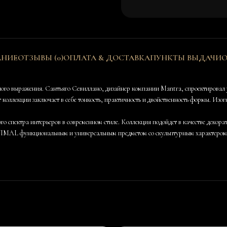
АНИЕ
ОТЗЫВЫ (0)
ОПЛАТА & ДОСТАВКА
ПУНКТЫ ВЫДАЧИ
О
о выражения. Сантьяго Севиллано, дизайнер компании Mantra, спроектировал ун
лекции заключает в себе тонкость, практичность и двойственность формы. Изогн
спектра интерьеров в современном стиле. Коллекция подойдет в качестве декорат
IMAL функциональным и универсальным предметом со скульптурным характером. В 