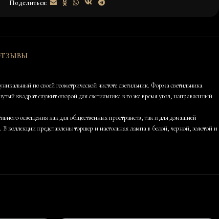
Поделиться:
ТЗЫВЫ
икальный по своей геометрической чистоте светильник. Форма светильника
утый квадрат служит опорой для светильника в то же время угол, направленный
ивного освещения как для общественных пространств, так и для домашней
коллекции представлены торшер и настольная лампа в белой, черной, золотой и