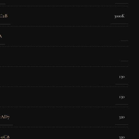
C2B
3000K
A
130
130
-AD7
320
-0C8
320