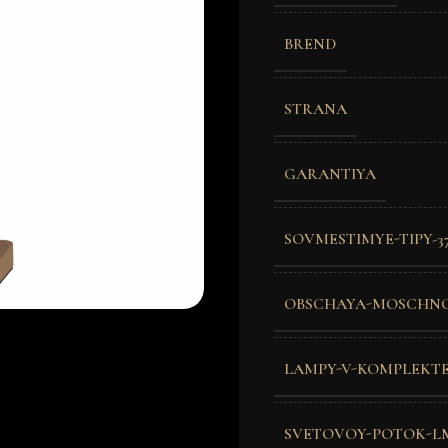
BREND
STRANA
GARANTIYA
SOVMESTIMYE-TIPY-3
OBSCHAYA-MOSCHN
LAMPY-V-KOMPLEKT
SVETOVOY-POTOK-L