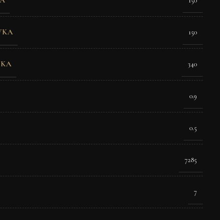
150
VKA
150
VKA
340
0.9
0.5
7285
7