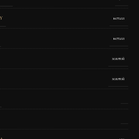
Y
металл
металл
золотой
золотой
A