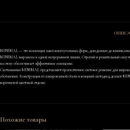
ОПИС
MINIMAL — это коллекция ламп многоугольных форм, доведенных до минимальног
MINIMAL выражена в одной непрерывной линии. Строгий и решительный силуэт кол
на стену обеспечивает эффективное освещение.
Светильники MINIMAL представляют прагматичное световое решение для широкого 
обстановки. Конструкция из лакированной стали и мощный светодиод делают MIN
коричневой цветовой отделке.
Похожие товары