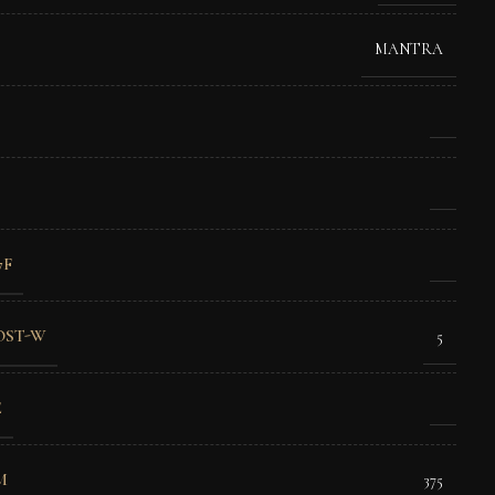
MANTRA
7F
OST-W
5
E
M
375