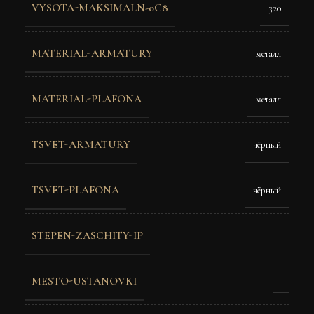
VYSOTA-MAKSIMALN-0C8
320
MATERIAL-ARMATURY
металл
MATERIAL-PLAFONA
металл
TSVET-ARMATURY
чёрный
TSVET-PLAFONA
чёрный
STEPEN-ZASCHITY-IP
MESTO-USTANOVKI