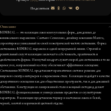
Поделиться:
Описание
MINIMAL — это коллекция ламп многоугольных форм, доведенных до
минимального выражения. Сантьяго Севиллано, дизайнер компании Mantra,
спроектировал уникальный по своей геометрической чистоте светильник. Форма
светильника MINIMAL выражена в одной непрерывной линии. Строгий и
решительный силуэт коллекции заключает в себе тонкость, практичность и
двойственность формы. Изогнутый квадрат служит опорой для светильника в то же
время угол, направленный на стену обеспечивает эффективное освещение.
Светильники MINIMAL представляют прагматичное световое решение для
широкого спектра интерьеров в современном стиле. Коллекция подойдет в качестве
декоративного освещения как для общественных пространств, так и для домашней
обстановки. Конструкция из лакированной стали и мощный светодиод делают
MINIMAL функциональным и универсальным предметом со скульптурным
характером. В коллекции представлены торшер и настольная лампа в белой,
черной, золотой и коричневой цветовой отделке.