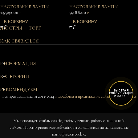
НАСТОЛЬНЫЕ ЛАМПЫ
НАСТОЛЬНЫЕ ЛАМПЫ
13,992.00
9,188.00
₽
₽
В КОРЗИНУ
В КОРЗИНУ
ЛЮСТРЫ — ТОРГ
КАК СВЯЗАТЬСЯ
ИНФОРМАЦИЯ
КАТЕГОРИИ
РЕКОМЕНДУЕМ
БЫСТРАЯ
КОНСУЛЬТАЦИЯ
Все права защищены 2013-2024
Разработка и продвижение сайта Bukovkin-it.ru
И ЗАКАЗ
Мы используем файлы cookie, чтобы улучшить работу с нашим веб-
Настольный
сайтом. Просматривая этот веб-сайт, вы соглашаетесь на использование
К
светильник
6 в
0
10,461.00
₽
нами файлов cookie.
наличии
MINIMAL