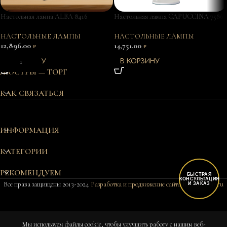
Настольная лампа ALBA 8416
Настольная лампа CAPUCCINA 7586
НАСТОЛЬНЫЕ ЛАМПЫ
НАСТОЛЬНЫЕ ЛАМПЫ
12,896.00
14,751.00
₽
₽
В КОРЗИНУ
В КОРЗИНУ
ЛЮСТРЫ — ТОРГ
КАК СВЯЗАТЬСЯ
ИНФОРМАЦИЯ
КАТЕГОРИИ
РЕКОМЕНДУЕМ
БЫСТРАЯ
КОНСУЛЬТАЦИЯ
Все права защищены 2013-2024
Разработка и продвижение сайта Bukovkin-it.ru
И ЗАКАЗ
Мы используем файлы cookie, чтобы улучшить работу с нашим веб-