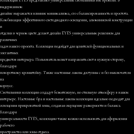
Коллекция EYES представляет универсальные светильники вне времени. В
выдержанном
дизайне выражается влияние минимализма, его сбалансированность и простота.
Комбинация эффективного светодиодного освещения, алюминиевой конструкции
и
отделки в черном цвете делают дизайн EYES универсальным решением для
различных
задач вашего проекта. Коллекция подойдет для ценителей функциональных и
элегантных
предметов интерьера. Пользователь может направлять свет в нужную сторону,
благодаря
поворотному кронштейну. Также настенные лампы доступны с и без выключателя
на
корпусе.
Светильники коллекции создадут безмятежную, но стильную атмосферу в вашем
интерьере. Настенные бра и настольные лампы коллекции идеально подходят для
освещения прикроватной зоны, создавая ощущение размерности и баланса.
Благодаря
универсальности EYES, коллекцию также можно использовать для оформления
рабочего
пространства или зоны отдыха.