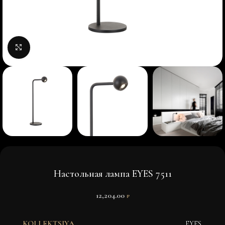
Нажмите, чтобы увеличить изображение
Настольная лампа EYES 7511
12,204.00
₽
KOLLEKTSIYA
EYES