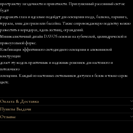
пространству загадочности и приватности. Приглушенный рассеянный свет не
будет
раздражать глаза и идеально подойдет для освещения входа, балкона, паркинга,
террасы, зоны для гриля или бассейна. Также сопровождающую подсветку можно
разместить в коридорах, вдоль лестниц, ограждений.
Минималистичный дизайн DAVOS основан на кубической, цилиндрической и
прямоугольной форме.
Комбинация эффективного светодиодного освещения и алюминиевой
конструкции
делает эту модель практичным и надежным решением для настенного и
потолочного
освещения. Каждый из настенных светильников доступен в белом и темно-сером
цвете.
Оплата & Доставка
Пункты Выдачи
Отзывы