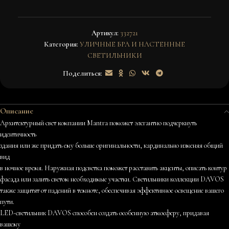
Артикул:
332721
Категория:
УЛИЧНЫЕ БРА И НАСТЕННЫЕ
СВЕТИЛЬНИКИ
Поделиться:
Описание
Архитектурный свет компании Mantra поможет элегантно подчеркнуть
идентичность
здания или же придать ему больше оригинальности, кардинально изменяя общий
вид
в ночное время. Наружная подсветка поможет расставить акценты, описать контур
фасада или залить светом необходимые участки. Светильники коллекции DAVOS
также защитят от падений в темноте, обеспечивая эффективное освещение вашего
пути.
LED-светильник DAVOS способен создать особенную атмосферу, придавая
вашему