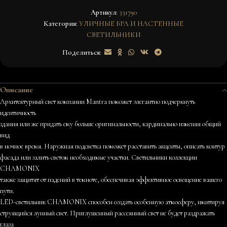
Артикул:
331790
Категория:
УЛИЧНЫЕ БРА И НАСТЕННЫЕ
СВЕТИЛЬНИКИ
Поделиться:
Описание
Архитектурный свет компании Mantra поможет элегантно подчеркнуть
идентичность
здания или же придать ему больше оригинальности, кардинально изменяя общий
вид
в ночное время. Наружная подсветка поможет расставить акценты, описать контур
фасада или залить светом необходимые участки. Светильники коллекции
CHAMONIX
также защитят от падений в темноте, обеспечивая эффективное освещение вашего
пути.
LED-светильник CHAMONIX способен создать особенную атмосферу, имитируя
струящийся лунный свет. Приглушенный рассеянный свет не будет раздражать
глаза