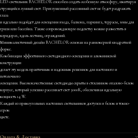
LED-светильник BACHELOR способен создать особенную атмосферу, имитируя
струящийся лунный свет. Приглушенный рассеянный свет не будет раздражать
глаза
и идеально подойдет для освещения входа, балкона, паркинга, террасы, зоны для
гриля или бассейна. Также сопровождающую подсветку можно разместить в
коридорах, вдоль лестниц, ограждений.
Минималистичный дизайн BACHELOR основан на равномерной квадратной
форме.
Комбинация эффективного светодиодного освещения и алюминиевой
конструкции
делает эту модель практичным и надежным решением для настенного и
потолочного
освещения. Высококачественные светодиоды скрыты в стеклянном опалово-белом
корпусе, который успешно рассеивает свет 3000K, обеспечивая идеальную
мощность 14 W.
Каждый из прямоугольных настенных светильников доступен в белом и темно-
сером
цвете.
Оплата & Доставка