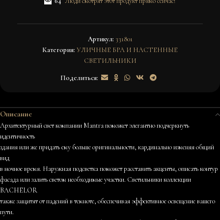
64
Люди смотрят этот продукт прямо сейчас!
Артикул:
331801
Категория:
УЛИЧНЫЕ БРА И НАСТЕННЫЕ
СВЕТИЛЬНИКИ
Поделиться:
Описание
Архитектурный свет компании Mantra поможет элегантно подчеркнуть
идентичность
здания или же придать ему больше оригинальности, кардинально изменяя общий
вид
в ночное время. Наружная подсветка поможет расставить акценты, описать контур
фасада или залить светом необходимые участки. Светильники коллекции
BACHELOR
также защитят от падений в темноте, обеспечивая эффективное освещение вашего
пути.