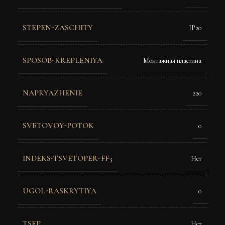
STEPEN-ZASCHITY
IP20
SPOSOB-KREPLENIYA
Монтажная пластина
NAPRYAZHENIE
220
SVETOVOY-POTOK
0
INDEKS-TSVETOPER-FF3
Нет
UGOL-RASKRYTIYA
0
TSEP
Нет