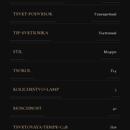
TSVET-PODVESOK
Разноцветный
TIP-SVETILNIKA
Настенный
STIL
Модерн
TSOKOL
Е14
KOLICHESTVO-LAMP
3
MOSCHNOST
40
TSVETOVAYA-TEMPE-C2B
Нет