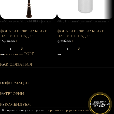
00867-0.7-003SL 2.0M BKG фонарь
8845 Наземный уличный светильник
CHICAGO
ФОНАРИ И СВЕТИЛЬНИКИ
ФОНАРИ И СВЕТИЛЬНИКИ
НАЗЕМНЫЕ САДОВЫЕ
НАЗЕМНЫЕ САДОВЫЕ
18,410.00
9,226.00
₽
₽
В КОРЗИНУ
В КОРЗИНУ
ЛЮСТРЫ — ТОРГ
КАК СВЯЗАТЬСЯ
ИНФОРМАЦИЯ
КАТЕГОРИИ
БЫСТРАЯ
РЕКОМЕНДУЕМ
КОНСУЛЬТАЦИЯ
И ЗАКАЗ
Все права защищены 2013-2024
Разработка и продвижение сайта Bukovkin-it.ru