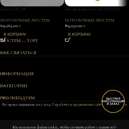
02140/50 PL PB
Люстра подвесная GALAXIA 7701
ПОТОЛОЧНЫЕ ЛЮСТРЫ
ПОТОЛОЧНЫЕ ЛЮСТРЫ
69,265.00
89,252.00
₽
₽
В КОРЗИНУ
В КОРЗИНУ
ЛЮСТРЫ — ТОРГ
КАК СВЯЗАТЬСЯ
ИНФОРМАЦИЯ
КАТЕГОРИИ
РЕКОМЕНДУЕМ
БЫСТРАЯ
КОНСУЛЬТАЦИЯ
Все права защищены 2013-2024
Разработка и продвижение сайта Bukovkin-it.ru
И ЗАКАЗ
Мы используем файлы cookie, чтобы улучшить работу с нашим веб-
В 