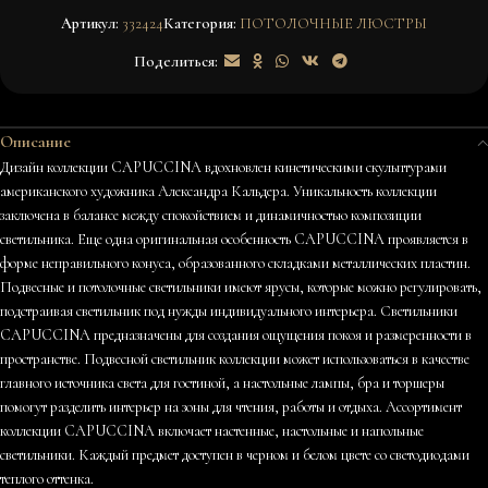
Артикул:
332424
Категория:
ПОТОЛОЧНЫЕ ЛЮСТРЫ
Поделиться:
Описание
Дизайн коллекции CAPUCCINA вдохновлен кинетическими скульптурами
американского художника Александра Кальдера. Уникальность коллекции
заключена в балансе между спокойствием и динамичностью композиции
светильника. Еще одна оригинальная особенность CAPUCCINA проявляется в
форме неправильного конуса, образованного складками металлических пластин.
Подвесные и потолочные светильники имеют ярусы, которые можно регулировать,
подстраивая светильник под нужды индивидуального интерьера. Светильники
CAPUCCINA предназначены для создания ощущения покоя и размеренности в
пространстве. Подвесной светильник коллекции может использоваться в качестве
главного источника света для гостиной, а настольные лампы, бра и торшеры
помогут разделить интерьер на зоны для чтения, работы и отдыха. Ассортимент
коллекции CAPUCCINA включает настенные, настольные и напольные
светильники. Каждый предмет доступен в черном и белом цвете со светодиодами
теплого оттенка.