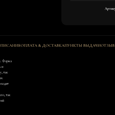
Артик
ПИСАНИЕ
ОПЛАТА & ДОСТАВКА
ПУНКТЫ ВЫДАЧИ
ОТЗЫ
м. Форма
ь и
у, так
ки.
входят
го, так
гий