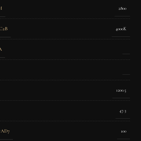
M
2800
C2B
4000K
A
1200.5
47.3
-AD7
100