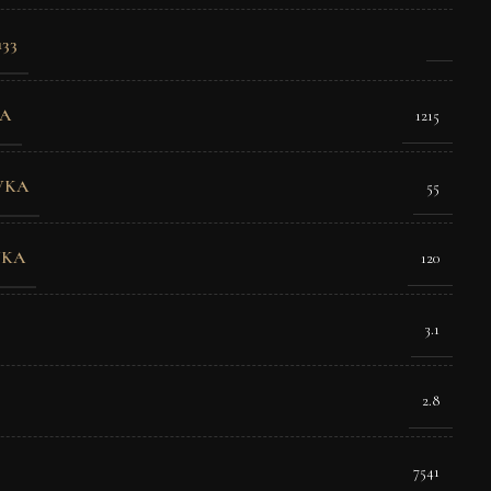
33
A
1215
VKA
55
VKA
120
3.1
2.8
7541