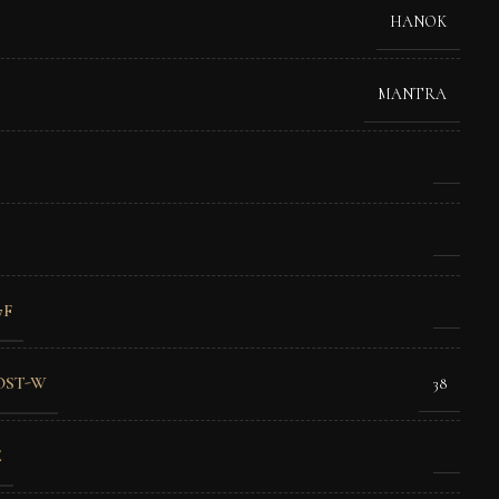
HANOK
MANTRA
7F
OST-W
38
E