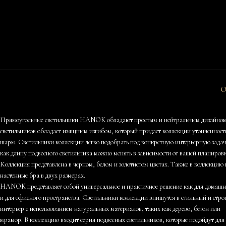
О
Прямоугольные светильники HANOK обладают простым и нейтральным дизайно
светильников обладает изящным изгибом, который придает коллекции утонченност
шарм. Светильники коллекции легко подобрать под конкретную интерьерную задач
как длину подвесного светильника можно менять в зависимости от вашей планиров
Коллекция представлена в черном, белом и золотистом цветах. Также в коллекцию 
настенные бра в двух размерах.
HANOK представляет собой универсальное и практичное решение как для домашне
и для офисного пространства. Светильники коллекции впишутся в стильный и стро
интерьер с использованием натуральных материалов, таких как дерево, бетон или
мрамор. В коллекцию входит серия подвесных светильников, которые подойдут для