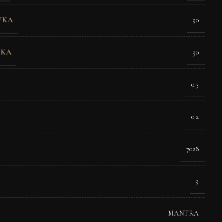
VKA
90
VKA
90
0.3
0.2
7028
9
MANTRA