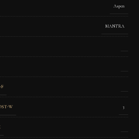
Aspen
MANTRA
7F
OST-W
3
E