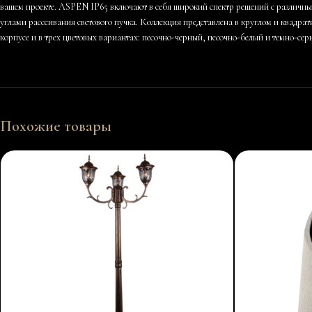
вашем проекте. ASPEN IP65 включают в себя широкий спектр решений с различн
углами рассеивания светового пучка. Коллекция представлена в круглом и квадра
корпусе и в трех цветовых вариантах: песочно-черный, песочно-белый и темно-сер
Похожие товары