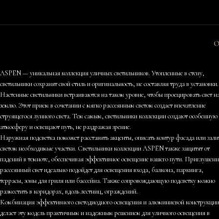
О
ASPEN — уникальная коллекция уличных светильников. Утопленные в стену,
светильники сохранят свой стиль и оригинальность, не составляя труда в установки.
Настенные светильники встраиваются на таком уровне, чтобы проецировать свет н
землю. Этот прием в сочетании с мягко рассеянным светом создает впечатление
струящегося лунного света. Тем самым, светильники коллекции создают особенную
атмосферу и освещают путь, не раздражая зрение.
Наружная подсветка поможет расставить акценты, описать контур фасада или зали
светом необходимые участки. Светильники коллекции ASPEN также защитят от
падений в темноте, обеспечивая эффективное освещение вашего пути. Приглушен
рассеянный свет идеально подойдет для освещения входа, балкона, паркинга,
террасы, зоны для гриля или бассейна. Также сопровождающую подсветку можно
разместить в коридорах, вдоль лестниц, ограждений.
Комбинация эффективного светодиодного освещения и алюминиевой конструкци
делает эту модель практичным и надежным решением для уличного освещения в