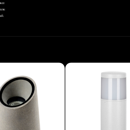
ыми
тном
ый.