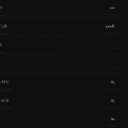
M
210
C2B
3000K
A
-AD7
85
-0C8
85
80