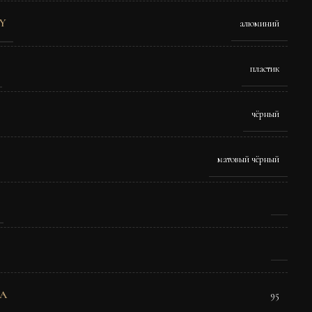
Y
алюминий
пластик
чёрный
матовый чёрный
A
95